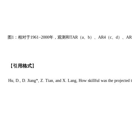
图1：相对于1961−2000年，观测和TAR（a、b）、AR4（c、d
【
引用格式
】
Hu, D., D. Jiang*, Z. Tian, and X. Lang, How skillful was the projecte