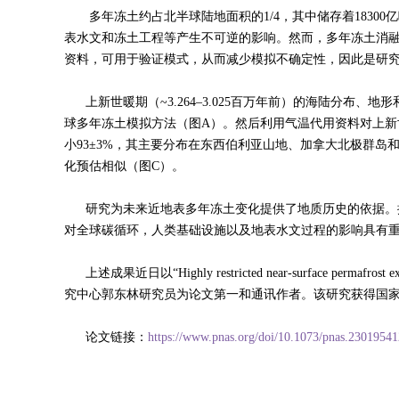
多年冻土约占北半球陆地面积的1/4，其中储存着1830
表水文和冻土工程等产生不可逆的影响。然而，多年冻土消
资料，可用于验证模式，从而减少模拟不确定性，因此是研究
上新世暖期（~3.264–3.025百万年前）的海陆分布
球多年冻土模拟方法（图A）。然后利用气温代用资料对上
小93±3%，其主要分布在东西伯利亚山地、加拿大北极群岛和
化预估相似（图C）。
研究为未来近地表多年冻土变化提供了地质历史的依据。揭
对全球碳循环，人类基础设施以及地表水文过程的影响具有
上述成果近日以“Highly restricted near-surface perm
究中心郭东林研究员为论文第一和通讯作者。该研究获得国
论文链接：
https://www.pnas.org/doi/10.1073/pnas.2301954