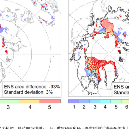
填色为模拟，线范围为观测）。B：重建约束所得上新世暖期近地表多年冻