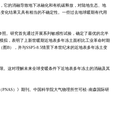
感，它的消融导致地下冰融化和有机碳释放，对陆地生态、地
土变化结果又具有相当的不确定性。一些过去地球暖期有代用
史参照。研究首先通过开展系列敏感性试验，确定了最优的北半
模拟，表明了上新世暖期近地表多年冻土面积比工业革命时期
B），并与SSP5-8.5情景下本世纪末的近地表多年冻土变
限。这对理解未来全球变暖条件下近地表多年冻土的消融及其
，发表于《美国科学院院刊（PNAS）》期刊。中国科学院大气物理所竺可桢
–
南森国际研