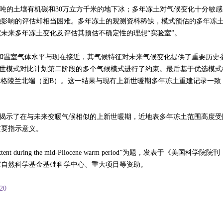
0亿吨的土壤有机碳和30万立方千米的地下冰；多年冻土对气候变化十分敏
融影响的评估却相当困难。多年冻土的观测资料稀缺，模式预估的多年冻
未来多年冻土变化及评估其预估不确定性的理想“实验室”。
、地形和温室气体水平与现在接近，其气候特征对未来气候变化提供了重要历
新世模式对比计划第二阶段的多个气候模式进行了约束。最后基于优选模式
格陵兰北端（图B）。这一结果与现有上新世暖期多年冻土重建记录一致（图
示了在与未来变暖气候相似的上新世暖期，近地表多年冻土范围高度受
重要指示意义。
afrost extent during the mid-Pliocene warm period”为题
家自然科学基金基础科学中心、重大项目等资助。
120