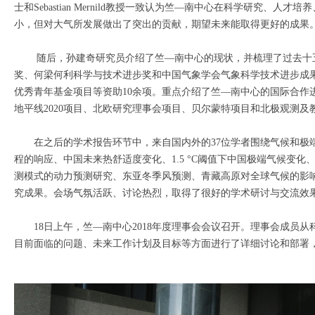
士和Sebastian Mernild教授一致认为竺—南中心在科学研
小，但对大气所发展做出了突出的贡献，期望未来能取得更好的成果
随后，孙建奇研究员介绍了竺—南中心的现状，并梳理了过去十五
奖、何梁何利科学与技术进步奖和中国气象学会气象科学技术进步成果
优秀青年基金项目等资助10余项。重点介绍了竺—南中心的国际合作进
地平线2020项目、北欧研究理事会项目、贝尔蒙特项目和北极观测
在之后的学术报告环节中，来自国内外的37位学者围绕气候和极
程的响应、中国未来热舒适度变化、1.5 °C阈值下中国极端气候变
测模式的动力预测研究、东亚冬季风预测、青藏高原对全球气候的影
究成果。会场气氛活跃、讨论热烈，取得了很好的学术研讨与交流效
18日上午，竺—南中心2018年度理事会会议召开。理事会成员从
目前面临的问题、未来工作计划及目标等方面进行了详细讨论和部署