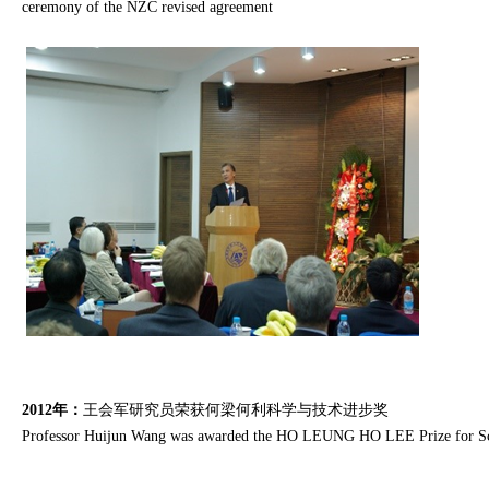
ceremony of the NZC revised agreement
2012年：
王会军研究员荣获何梁何利科学与技术进步奖
Professor Huijun Wang was awarded the HO LEUNG HO LEE Prize for Scie