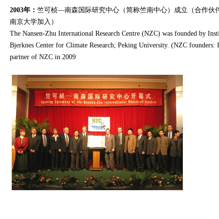
2003年：
竺可桢—南森国际研究中心（简称竺南中心）成立（合作伙伴
南京大学加入）
The Nansen-Zhu International Research Centre (NZC) was founded by Insti
Bjerknes Center for Climate Research; Peking University. (NZC founde
partner of NZC in 2009